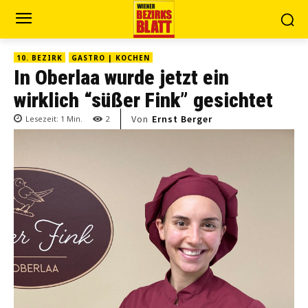
10. BEZIRK
GASTRO | KOCHEN
In Oberlaa wurde jetzt ein
wirklich “süßer Fink” gesichtet
Von
Ernst Berger
Lesezeit:
1
Min.
2