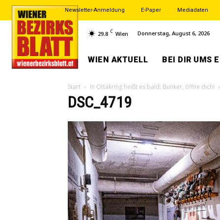
Newsletter-Anmeldung
E-Paper
Mediadaten
C
Donnerstag, August 6, 2026
29.8
Wien
WIEN AKTUELL
BEI DIR UMS 
Start
In Ottakring heißt es bald: Bunker, öffne dich!
DSC_4719