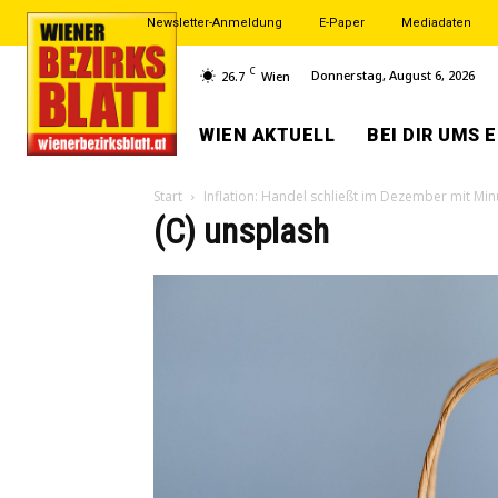
Newsletter-Anmeldung
E-Paper
Mediadaten
C
Donnerstag, August 6, 2026
26.7
Wien
WIEN AKTUELL
BEI DIR UMS 
Start
Inflation: Handel schließt im Dezember mit Min
(C) unsplash