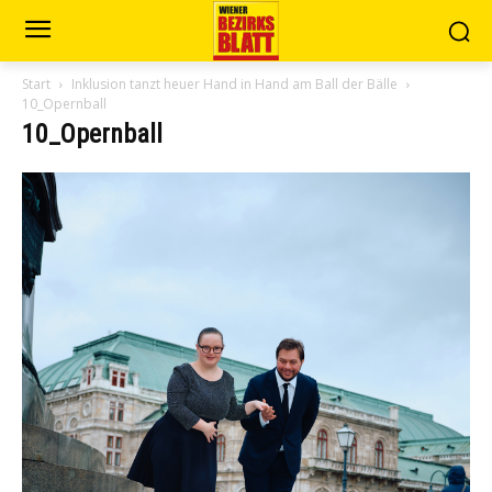
Start
Inklusion tanzt heuer Hand in Hand am Ball der Bälle
10_Opernball
10_Opernball