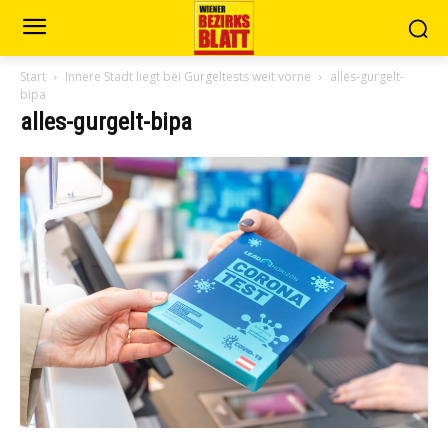
Start
Innere Stadt liegt bei Gurgeltests weit vorne
alles-gurgelt-
bipa
alles-gurgelt-bipa