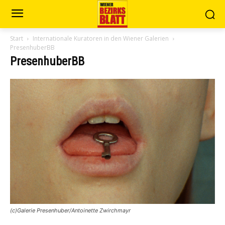
Start
Internationale Kuratoren in den Wiener Galerien
PresenhuberBB
PresenhuberBB
(c)Galerie Presenhuber/Antoinette Zwirchmayr