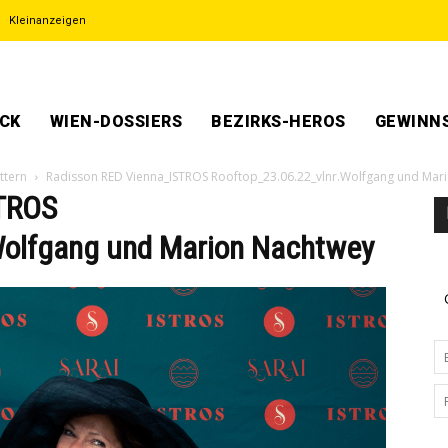
Kleinanzeigen
ECK
WIEN-DOSSIERS
BEZIRKS-HEROS
GEWINNS
ttern
Radisson RED Vienna_ISTROS Rooftop_23.06.22_vlnr.Wolfgang und Mar
STROS
Wolfgang und Marion Nachtwey