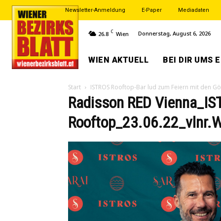
Newsletter-Anmeldung
E-Paper
Mediadaten
C
Donnerstag, August 6, 2026
26.8
Wien
WIEN AKTUELL
BEI DIR UMS 
Start
ISTROS Rooftop-Bar lud zum Feiern mit den Gö
Radisson RED Vienna_I
Rooftop_23.06.22_vlnr.