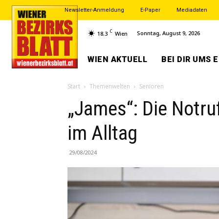
Newsletter-Anmeldung
E-Paper
Mediadaten
C
Sonntag, August 9, 2026
18.3
Wien
WIEN AKTUELL
BEI DIR UMS 
Start
Themenwelten
Senioren
„James“: Die Notru
im Alltag
29/08/2024