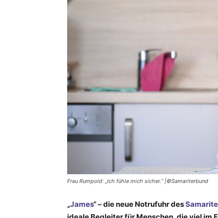
Frau Rumpold: „Ich fühle mich sicher.“ |©Samariterbund
„
James
“ – die neue Notrufuhr des
Samarit
ideale Begleiter für Menschen, die viel im 