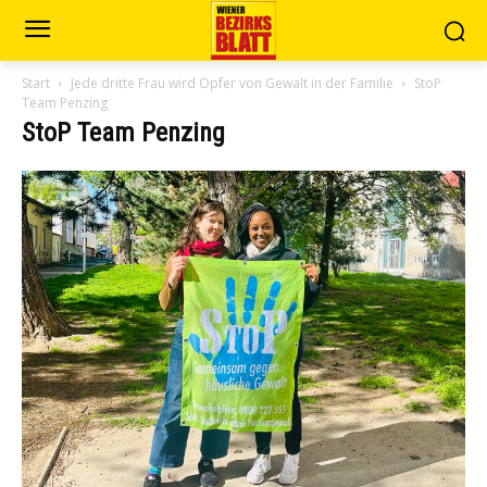
Start
Jede dritte Frau wird Opfer von Gewalt in der Familie
StoP
Team Penzing
StoP Team Penzing