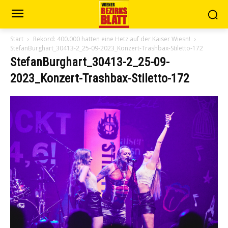
Start
Rekord: 400.000 hatten eine Hetz auf der Kaiser Wiesn!
StefanBurghart_30413-2_25-09-2023_Konzert-Trashbax-Stiletto-172
StefanBurghart_30413-2_25-09-
2023_Konzert-Trashbax-Stiletto-172