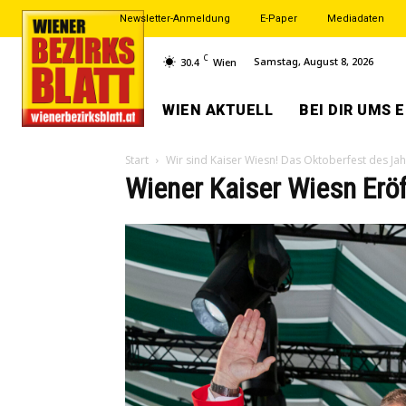
Newsletter-Anmeldung
E-Paper
Mediadaten
C
Samstag, August 8, 2026
30.4
Wien
WIEN AKTUELL
BEI DIR UMS 
Start
Wir sind Kaiser Wiesn! Das Oktoberfest des Jahr
Wiener Kaiser Wiesn Ero