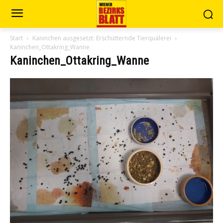
Start
Kaninchen ausgesetzt: Erschütternde Tierquälerei
Kaninchen_Ottakring_Wanne
Kaninchen_Ottakring_Wanne