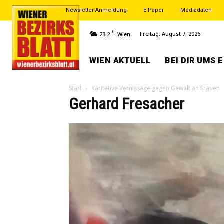
Newsletter-Anmeldung
E-Paper
Mediadaten
C
Freitag, August 7, 2026
23.2
Wien
WIEN AKTUELL
BEI DIR UMS 
Start
Karitative Vernissage gegen Gewalt an Frauen
Gerhard Fresacher