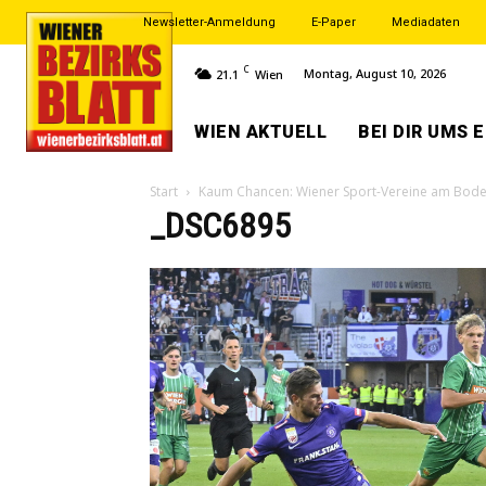
Newsletter-Anmeldung
E-Paper
Mediadaten
C
Montag, August 10, 2026
21.1
Wien
WIEN AKTUELL
BEI DIR UMS 
Start
Kaum Chancen: Wiener Sport-Vereine am Bod
_DSC6895