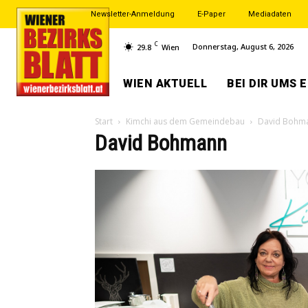
Newsletter-Anmeldung
E-Paper
Mediadaten
C
Donnerstag, August 6, 2026
29.8
Wien
WIEN AKTUELL
BEI DIR UMS 
Start
Kimchi aus dem Gemeindebau
David Bohm
David Bohmann