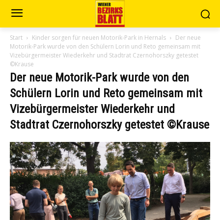
Start
Kinder sorgen für neuen Motorik-Park in Hernals
Der neue
Motorik-Park wurde von den Schülern Lorin und Reto gemeinsam mit
Vizebürgermeister Wiederkehr und Stadtrat Czernohorszky getestet
©Krause
Der neue Motorik-Park wurde von den
Schülern Lorin und Reto gemeinsam mit
Vizebürgermeister Wiederkehr und
Stadtrat Czernohorszky getestet ©Krause