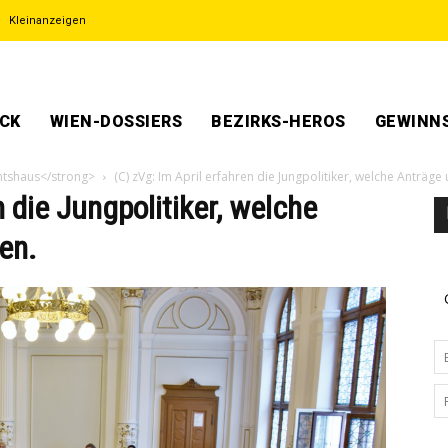
Kleinanzeigen
ECK
WIEN-DOSSIERS
BEZIRKS-HEROS
GEWINNS
mtshaus</strong>
(C) zVg: Im April erfahren die Jungpolitiker, welche Anträg
n die Jungpolitiker, welche
en.