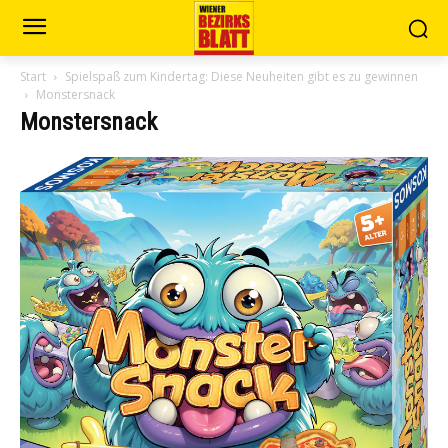
Start
Spielspaß zum Kindertag: Diese Neuheiten gibt es zu gewinnen
Monstersnack
Monstersnack