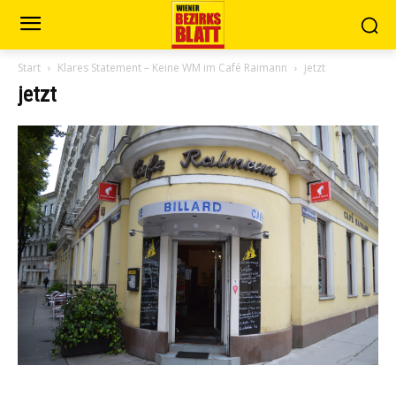
Start
Klares Statement – Keine WM im Café Raimann
jetzt
jetzt