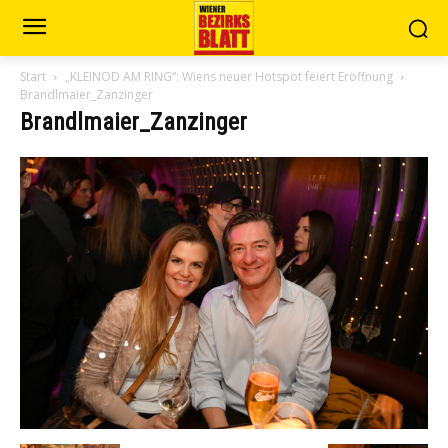
Start
„KLEINOD AM RING“: Wiens neuer Hotspot feiert Eröffnung
Brandlmaier_Zanzinger
Brandlmaier_Zanzinger