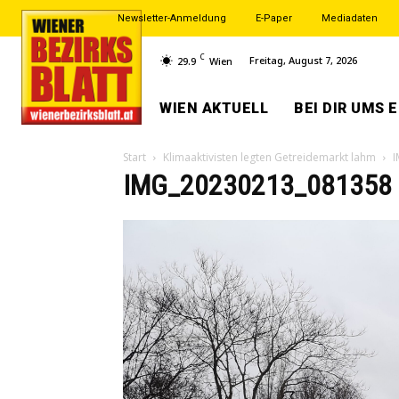
Newsletter-Anmeldung
E-Paper
Mediadaten
C
Freitag, August 7, 2026
29.9
Wien
WIEN AKTUELL
BEI DIR UMS 
Start
Klimaaktivisten legten Getreidemarkt lahm
I
IMG_20230213_081358