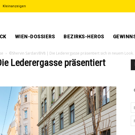
Kleinanzeigen
ECK
WIEN-DOSSIERS
BEZIRKS-HEROS
GEWINNS
se
©Shervin Sardari/BV8 | Die Lederergasse präsentiert sich in neuem Look.
Die Lederergasse präsentiert