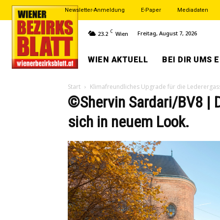
Newsletter-Anmeldung
E-Paper
Mediadaten
C
Freitag, August 7, 2026
23.2
Wien
WIEN AKTUELL
BEI DIR UMS 
Start
Klimafreundliches Upgrade für die Lederergas
©Shervin Sardari/BV8 | 
sich in neuem Look.