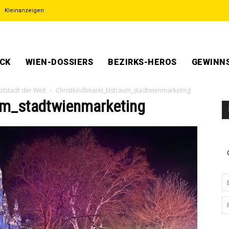
Kleinanzeigen
ECK
WIEN-DOSSIERS
BEZIRKS-HEROS
GEWINNS
ptstadt der Welt
Christkindlmarkt_Eistraum_stadtwienmarketing
aum_stadtwienmarketing