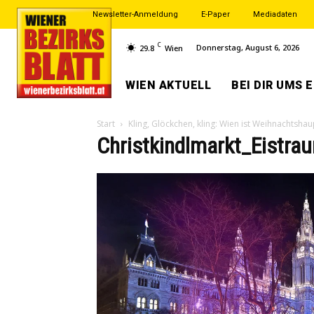
Newsletter-Anmeldung
E-Paper
Mediadaten
C
Donnerstag, August 6, 2026
29.8
Wien
WIEN AKTUELL
BEI DIR UMS 
Start
Kling, Glöckchen, kling: Wien ist Weihnachtshau
Christkindlmarkt_Eistr