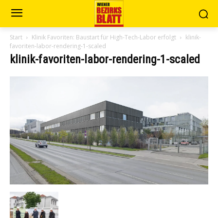
Start
Klinik Favoriten: Baustart für High-Tech-Labor erfolgt
klinik-
favoriten-labor-rendering-1-scaled
klinik-favoriten-labor-rendering-1-scaled