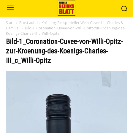
Start
Prost auf die Krönung: Ein spezieller Wein-Cuvee für Charles &
Camilla!
Bild-1_Coronation-Cuvee-von-Willi-Opitz-zur-Kroenung-des-
Koenigs-Charles-III_c_Willi-Opitz
Bild-1_Coronation-Cuvee-von-Willi-Opitz-
zur-Kroenung-des-Koenigs-Charles-
III_c_Willi-Opitz