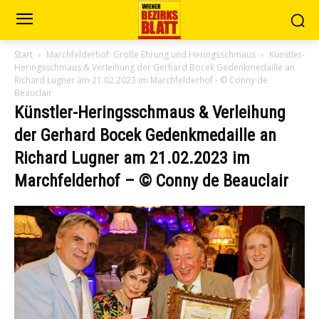
Start
Marchfelderhof: Große Ehrung und Heringsschmaus
Künstler-
Heringsschmaus & Verleihung der Gerhard Bocek Gedenkmedaille an
Richard Lugner am 21.02.2023 im Marchfelderhof - © Conny de
Beauclair
Künstler-Heringsschmaus & Verleihung
der Gerhard Bocek Gedenkmedaille an
Richard Lugner am 21.02.2023 im
Marchfelderhof – © Conny de Beauclair