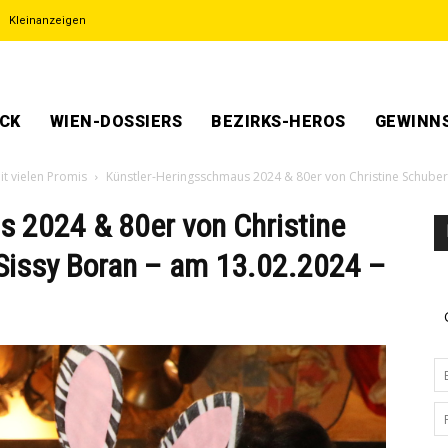
Kleinanzeigen
ECK
WIEN-DOSSIERS
BEZIRKS-HEROS
GEWINNS
t vielen Promis
Künstler-Heringsschmaus 2024 & 80er von Christine Schuber
 2024 & 80er von Christine
Sissy Boran – am 13.02.2024 –