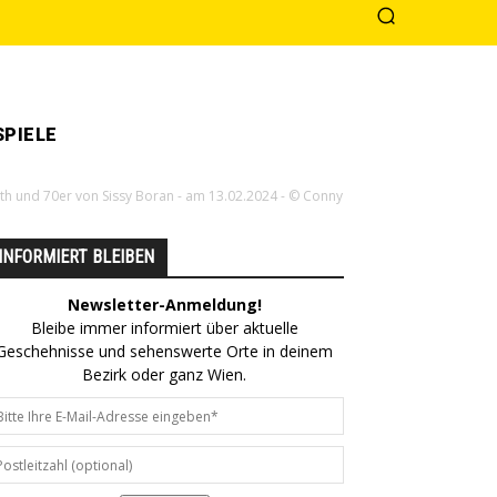
PIELE
th und 70er von Sissy Boran - am 13.02.2024 - © Conny
INFORMIERT BLEIBEN
Newsletter-Anmeldung!
Bleibe immer informiert über aktuelle
Geschehnisse und sehenswerte Orte in deinem
Bezirk oder ganz Wien.