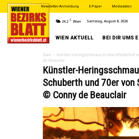
Newsletter-Anmeldung
E-Paper
Mediadaten
C
Samstag, August 8, 2026
24.2
Wien
WIEN AKTUELL
BEI DIR UMS 
Start
Künstler-Heringsschmaus im Marchfelderhof mi
de Beauclair
Künstler-Heringsschmaus
Schuberth und 70er von 
© Conny de Beauclair