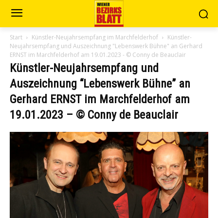
Start
Künstler-Neujahrsempfang im Marchfelderhof
Künstler-
Neujahrsempfang und Auszeichnung "Lebenswerk Bühne" an Gerhard
ERNST im Marchfelderhof am 19.01.2023 - © Conny de Beauclair
Künstler-Neujahrsempfang und
Auszeichnung “Lebenswerk Bühne” an
Gerhard ERNST im Marchfelderhof am
19.01.2023 – © Conny de Beauclair