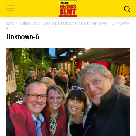
Start
Kultig-lustig: 1000 Jahre Tschauner feiert Premiere!
Unknown-
6
Unknown-6