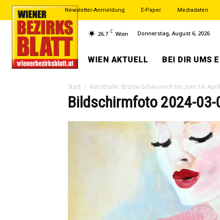
Newsletter-Anmeldung
E-Paper
Mediadaten
C
Donnerstag, August 6, 2026
26.7
Wien
WIEN AKTUELL
BEI DIR UMS 
Start
Kunsthalle: Brüste-Schau noch bis zum 14. Apri
Bildschirmfoto 2024-03