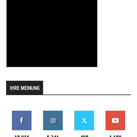
IHRE MEINUNG
18,016
5,241
408
1,180