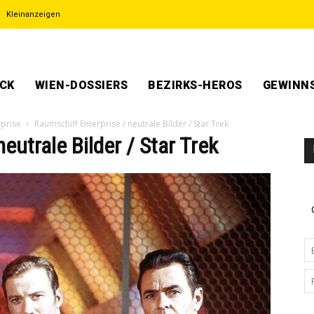
Kleinanzeigen
ECK
WIEN-DOSSIERS
BEZIRKS-HEROS
GEWINNS
rprise
Raumschiff Enterprise / neutrale Bilder / Star Trek
eutrale Bilder / Star Trek