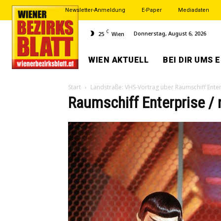
Newsletter-Anmeldung
E-Paper
Mediadaten
C
Donnerstag, August 6, 2026
25
Wien
WIEN AKTUELL
BEI DIR UMS 
Start
Landstraße: VHS-Vortrag über Raumschiff Ente
Raumschiff Enterprise / n