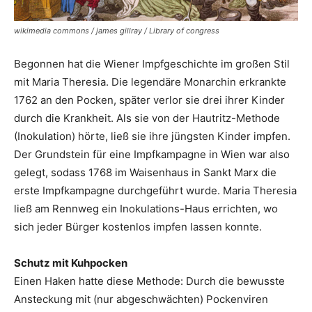
wikimedia commons / james gillray / Library of congress
Begonnen hat die Wiener Impfgeschichte im großen Stil
mit Maria Theresia. Die legendäre Monarchin erkrankte
1762 an den Pocken, später verlor sie drei ihrer Kinder
durch die Krankheit. Als sie von der Hautritz-Methode
(Inokulation) hörte, ließ sie ihre jüngsten Kinder impfen.
Der Grundstein für eine Impf­kampagne in Wien war also
gelegt, sodass 1768 im Waisen­haus in Sankt Marx die
erste Impfkampagne durch­geführt wurde. Maria Theresia
ließ am Renn­weg ein Inokulations-Haus errichten, wo
sich jeder Bürger kostenlos impfen ­lassen konnte.
Schutz mit Kuhpocken
Einen Haken hatte diese ­Methode: Durch die bewusste
Ansteckung mit (nur abgeschwächten) Pocken­viren