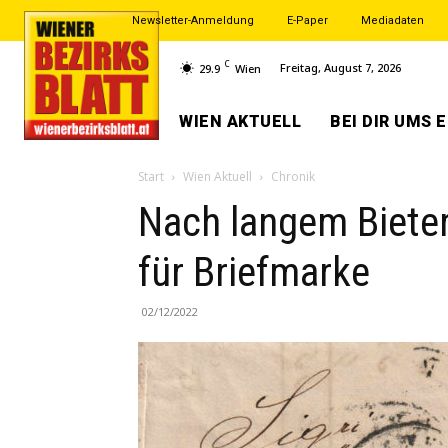
Newsletter-Anmeldung
E-Paper
Mediadaten
C
Freitag, August 7, 2026
29.9
Wien
WIEN AKTUELL
BEI DIR UMS 
Start
Wien Aktuell
Chronik
Nach langem Bieter
für Briefmarke
02/12/2022