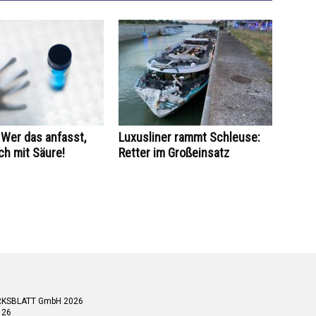
Wer das anfasst,
Luxusliner rammt Schleuse:
ch mit Säure!
Retter im Großeinsatz
RKSBLATT GmbH 2026
 26