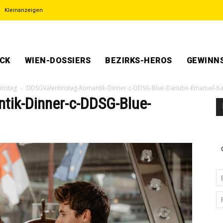
Kleinanzeigen
ECK
WIEN-DOSSIERS
BEZIRKS-HEROS
GEWINNS
instag
DDSGValentinstag-Romantik-Dinner-c-DDSG-Blue-Danube-Emanuel-Ka
tik-Dinner-c-DDSG-Blue-
1