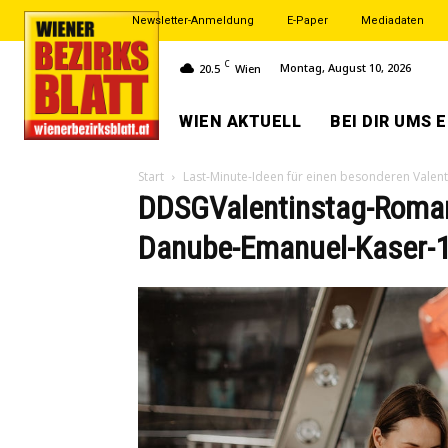
Newsletter-Anmeldung
E-Paper
Mediadaten
C
Montag, August 10, 2026
20.5
Wien
WIEN AKTUELL
BEI DIR UMS 
Start
Last-Minute-Ideen für einen besonderen Valent
DDSGValentinstag-Roman
Danube-Emanuel-Kaser-