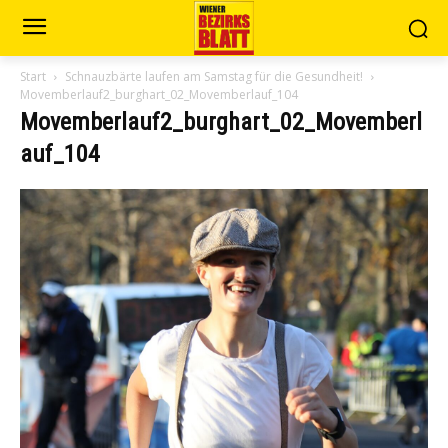
Start
Schnauzbärte laufen am Samstag für die Gesundheit!
Movemberlauf2_burghart_02_Movemberlauf_104
Movemberlauf2_burghart_02_Movemberl
auf_104