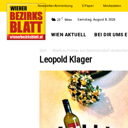
Newsletter-Anmeldung
E-Paper
Mediadaten
C
Samstag, August 8, 2026
23
Wien
WIEN AKTUELL
BEI DIR UMS 
Start
Weinbau Pionier aus Stammersdorf verstorbe
Leopold Klager