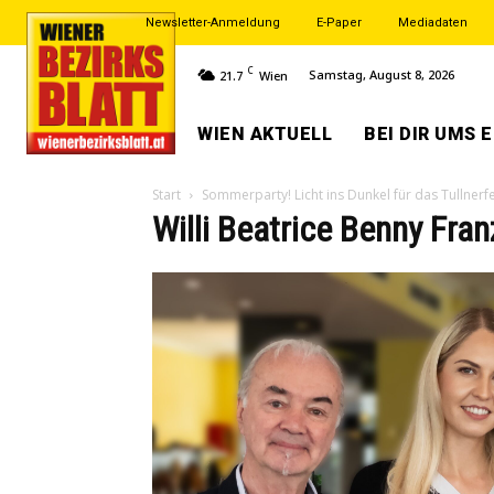
Newsletter-Anmeldung
E-Paper
Mediadaten
C
Samstag, August 8, 2026
21.7
Wien
WIEN AKTUELL
BEI DIR UMS 
Start
Sommerparty! Licht ins Dunkel für das Tullnerf
Willi Beatrice Benny Fra