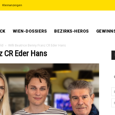
Kleinanzeigen
ECK
WIEN-DOSSIERS
BEZIRKS-HEROS
GEWINNS
eld
Willi Beatrice Benny Franz CR Eder Hans
nz CR Eder Hans