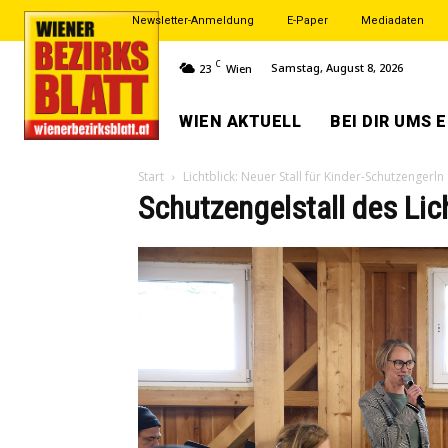
Newsletter-Anmeldung
E-Paper
Mediadaten
C
Samstag, August 8, 2026
23
Wien
WIEN AKTUELL
BEI DIR UMS 
Start
Lichtblick: Neuer Stall für Kinder-Schutzengerln
Schutzengelstall des Lic