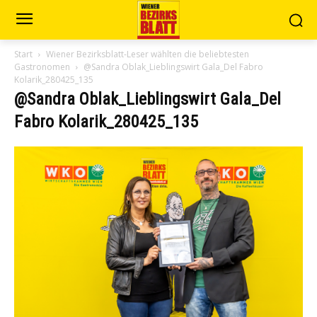
Start
Wiener Bezirksblatt-Leser wählten die beliebtesten
Gastronomen
@Sandra Oblak_Lieblingswirt Gala_Del Fabro
Kolarik_280425_135
@Sandra Oblak_Lieblingswirt Gala_Del
Fabro Kolarik_280425_135