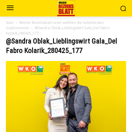
Start
Wiener Bezirksblatt-Leser wählten die beliebtesten
Gastronomen
@Sandra Oblak_Lieblingswirt Gala_Del Fabro
Kolarik_280425_177
@Sandra Oblak_Lieblingswirt Gala_Del
Fabro Kolarik_280425_177