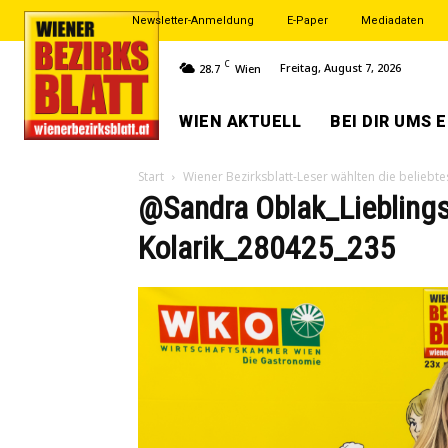
Newsletter-Anmeldung
E-Paper
Mediadaten
C
Freitag, August 7, 2026
28.7
Wien
WIEN AKTUELL
BEI DIR UMS 
Start
Wiener Bezirksblatt-Leser wählten die belieb
@Sandra Oblak_Lieblings
Kolarik_280425_235