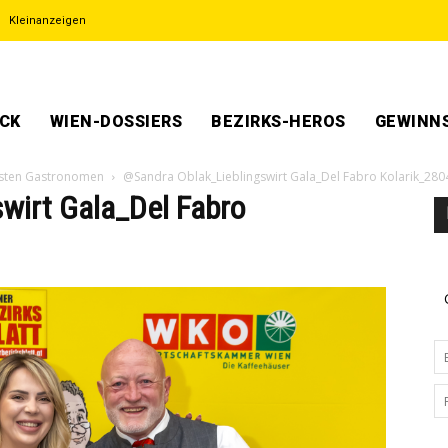
Kleinanzeigen
ECK
WIEN-DOSSIERS
BEZIRKS-HEROS
GEWINNS
testen Gastronomen
@Sandra Oblak_Lieblingswirt Gala_Del Fabro Kolarik_28
wirt Gala_Del Fabro