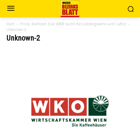
Start
Prost, Mahlzeit: Das WBB sucht die Lieblingswirte und Cafés!
Unknown-2
Unknown-2