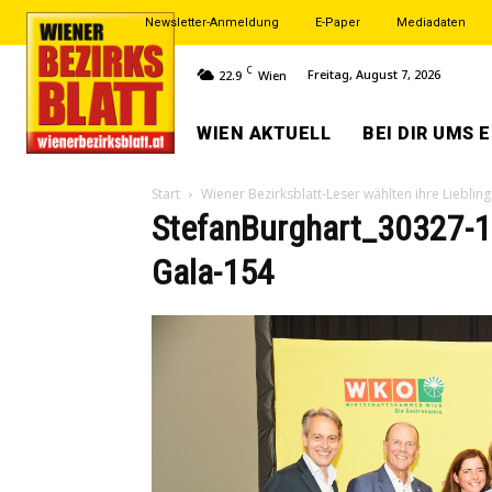
Newsletter-Anmeldung
E-Paper
Mediadaten
C
Freitag, August 7, 2026
22.9
Wien
WIEN AKTUELL
BEI DIR UMS 
Start
Wiener Bezirksblatt-Leser wählten ihre Liebling
StefanBurghart_30327-1
Gala-154