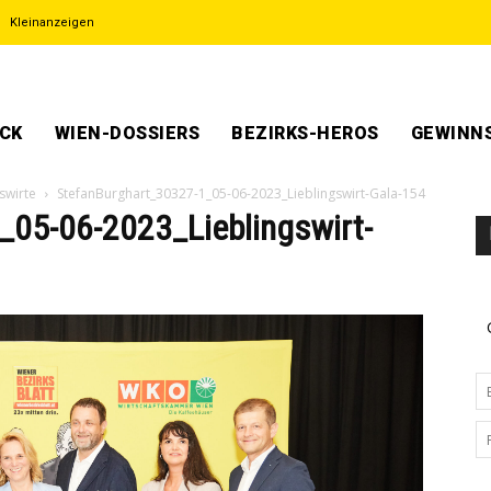
Kleinanzeigen
ECK
WIEN-DOSSIERS
BEZIRKS-HEROS
GEWINNS
swirte
StefanBurghart_30327-1_05-06-2023_Lieblingswirt-Gala-154
_05-06-2023_Lieblingswirt-