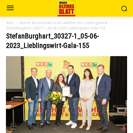
Start
Wiener Bezirksblatt-Leser wählten ihre Lieblingswirte
StefanBurghart_30327-1_05-06-2023_Lieblingswirt-Gala-155
StefanBurghart_30327-1_05-06-
2023_Lieblingswirt-Gala-155