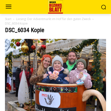
Start
Liesing: Der Adventmarkt im Hof für den guten Zweck
DSC_6034 Kopie
DSC_6034 Kopie