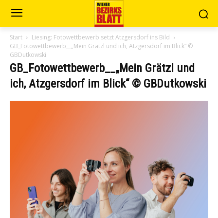
Start
Liesing: Fotowettbewerb setzt Atzgersdorf ins Bild
GB_Fotowettbewerb__„Mein Grätzl und ich, Atzgersdorf im Blick“ ©
GBDutkowski
GB_Fotowettbewerb__„Mein Grätzl und
ich, Atzgersdorf im Blick“ © GBDutkowski