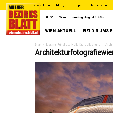
Newsletter-Anmeldung
E-Paper
Mediadaten
C
Samstag, August 8, 2026
30.4
Wien
WIEN AKTUELL
BEI DIR UMS 
Start
Liesing: Für diese Halle läuft alles rund
Archi
Architekturfotografiewie