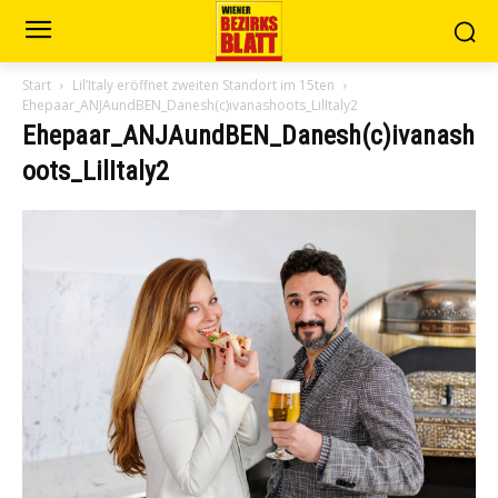
Start
Lil’Italy eröffnet zweiten Standort im 15ten
Ehepaar_ANJAundBEN_Danesh(c)ivanashoots_LilItaly2
Ehepaar_ANJAundBEN_Danesh(c)ivanash
oots_LilItaly2