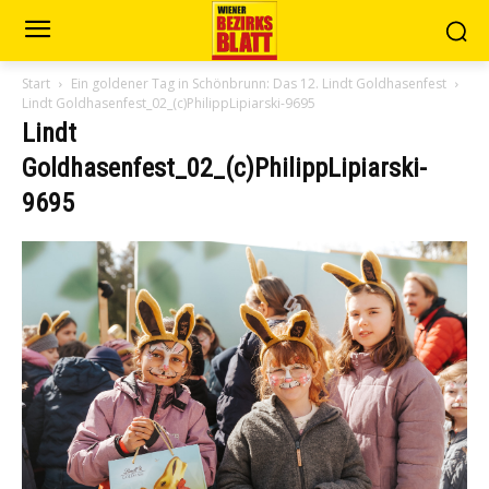
Start
Ein goldener Tag in Schönbrunn: Das 12. Lindt Goldhasenfest
Lindt Goldhasenfest_02_(c)PhilippLipiarski-9695
Lindt
Goldhasenfest_02_(c)PhilippLipiarski-
9695